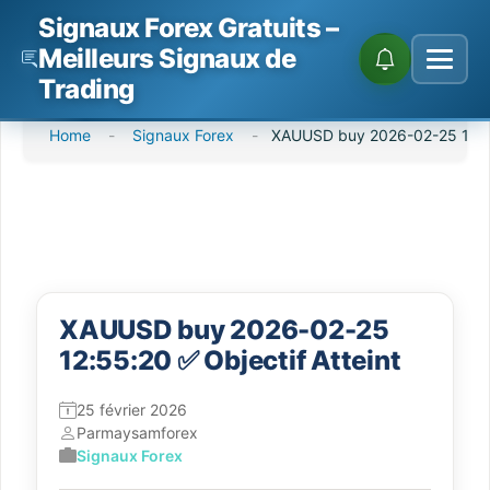
Signaux Forex Gratuits –
Meilleurs Signaux de
Trading
Passer
Home
-
Signaux Forex
-
XAUUSD buy 2026-02-25 12:55
au
contenu
XAUUSD buy 2026-02-25
12:55:20 ✅ Objectif Atteint
25 février 2026
Par
maysamforex
Signaux Forex